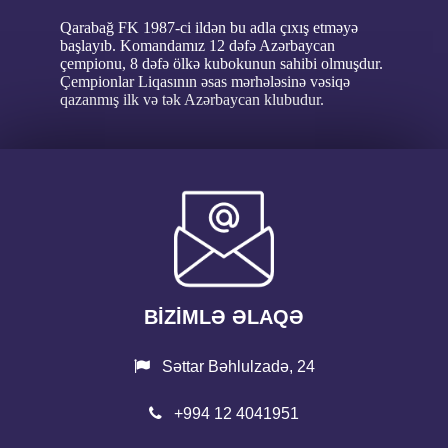
Qarabağ FK 1987-ci ildən bu adla çıxış etməyə
başlayıb. Komandamız 12 dəfə Azərbaycan
çempionu, 8 dəfə ölkə kubokunun sahibi olmuşdur.
Çempionlar Liqasının əsas mərhələsinə vəsiqə
qazanmış ilk və tək Azərbaycan klubudur.
BİZİMLƏ ƏLAQƏ
Səttar Bəhlulzadə, 24
+994 12 4041951