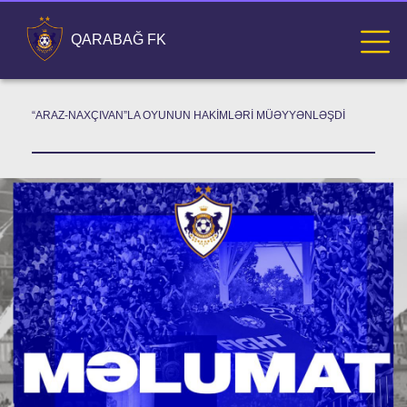
QARABAĞ FK
“ARAZ-NAXÇIVAN”LA OYUNUN HAKIMLƏRI MÜƏYYƏNLƏŞDI