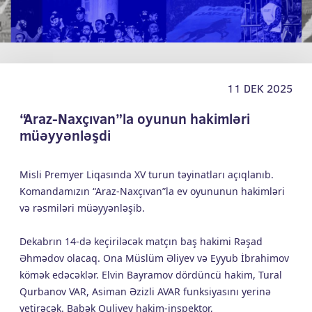
11 DEK 2025
“Araz-Naxçıvan”la oyunun hakimləri
müəyyənləşdi
Misli Premyer Liqasında XV turun təyinatları açıqlanıb.
Komandamızın “Araz-Naxçıvan”la ev oyununun hakimləri
və rəsmiləri müəyyənləşib.
Dekabrın 14-də keçiriləcək matçın baş hakimi Rəşad
Əhmədov olacaq. Ona Müslüm Əliyev və Eyyub İbrahimov
kömək edəcəklər. Elvin Bayramov dördüncü hakim, Tural
Qurbanov VAR, Asiman Əzizli AVAR funksiyasını yerinə
yetirəcək. Babək Quliyev hakim-inspektor,