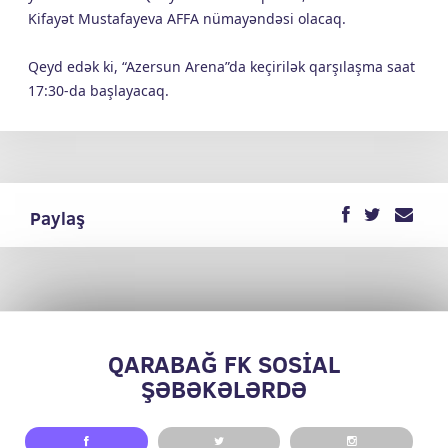
Kifayət Mustafayeva AFFA nümayəndəsi olacaq.
Qeyd edək ki, “Azersun Arena”da keçirilək qarşılaşma saat
17:30-da başlayacaq.
Paylaş
QARABAĞ FK SOSİAL
ŞƏBƏKƏLƏRDƏ