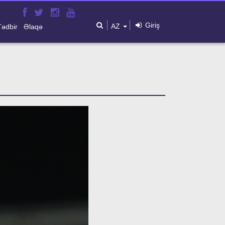
Giriş
AZ
Tədbir
Əlaqə