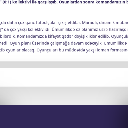
ş” (0:1) kollektivi ilə qarşılaşıb. Oyunlardan sonra komandamızın
tçda daha çox gənc futbolçular çıxış etdilər. Maraqlı, dinamik mübar
 da çox yaxşı kollektiv idi. Ümumilikdə öz planımız üzrə hazırlaşdıq
bilərdik. Komandamızda kifayət qədər dəyişikliklər edilib. Oyunçula
 keçmədi. Oyun planı üzərində çalışmağa davam edəcəyik. Ümumilikdə y
 vacib oyunlar olacaq. Oyunçuları bu müddətdə yaxşı idman formasın