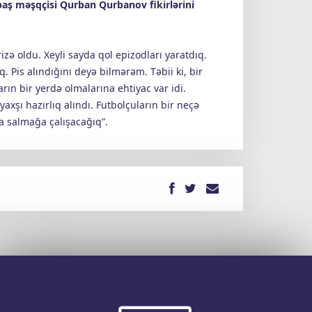
 baş məşqçisi Qurban Qurbanov fikirlərini
izə oldu. Xeyli sayda qol epizodları yaratdıq.
. Pis alındığını deyə bilmərəm. Təbii ki, bir
rın bir yerdə olmalarına ehtiyac var idi.
axşı hazırlıq alındı. Futbolçuların bir neçə
a salmağa çalışacağıq”.