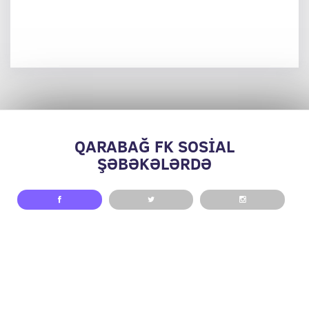
QARABAĞ FK SOSİAL
ŞƏBƏKƏLƏRDƏ