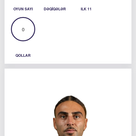
OYUN SAYI
DƏQIQƏLƏR
ILK 11
0
QOLLAR