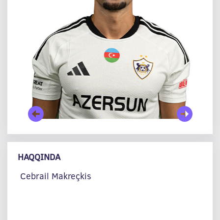
HAQQINDA
Cebrail Makreçkis