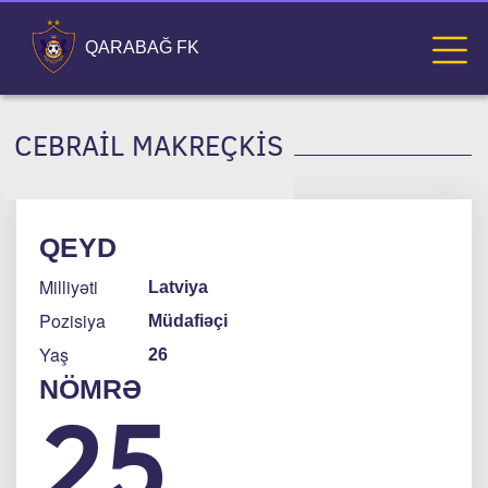
QARABAĞ FK
CEBRAIL MAKREÇKIS
QEYD
Milliyəti
Latviya
Pozisiya
Müdafiəçi
Yaş
26
NÖMRƏ
25