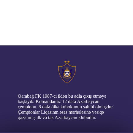
// pop up
Qarabağ FK 1987-ci ildən bu adla çıxış etməyə
başlayıb. Komandamız 12 dəfə Azərbaycan
çempionu, 8 dəfə ölkə kubokunun sahibi olmuşdur.
Çempionlar Liqasının əsas mərhələsinə vəsiqə
qazanmış ilk və tək Azərbaycan klubudur.