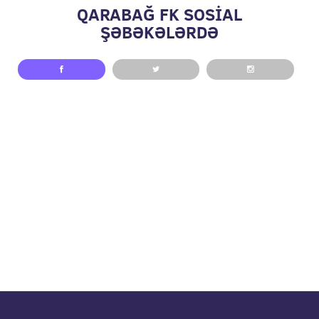
QARABAĞ FK SOSİAL
ŞƏBƏKƏLƏRDƏ
// pop up