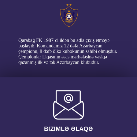
Qarabağ FK 1987-ci ildən bu adla çıxış etməyə
başlayıb. Komandamız 12 dəfə Azərbaycan
çempionu, 8 dəfə ölkə kubokunun sahibi olmuşdur.
Çempionlar Liqasının əsas mərhələsinə vəsiqə
qazanmış ilk və tək Azərbaycan klubudur.
BİZİMLƏ ƏLAQƏ