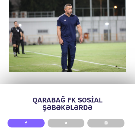
QARABAĞ FK SOSİAL
ŞƏBƏKƏLƏRDƏ