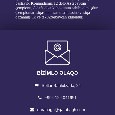
başlayıb. Komandamız 12 dəfə Azərbaycan
çempionu, 8 dəfə ölkə kubokunun sahibi olmuşdur.
Çempionlar Liqasının əsas mərhələsinə vəsiqə
qazanmış ilk və tək Azərbaycan klubudur.
BİZİMLƏ ƏLAQƏ
Səttar Bəhlulzadə, 24
+994 12 4041951
qarabagh@qarabagh.com