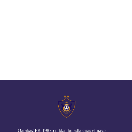
// pop up
Qarabağ FK 1987-ci ildən bu adla çıxış etməyə