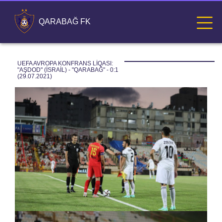
QARABAĞ FK
UEFA AVROPA KONFRANS LIQASI: 
"AŞDOD" (İSRAIL) - "QARABAĞ" - 0:1 
(29.07.2021)