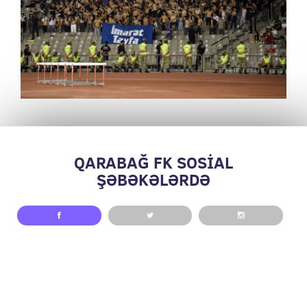
QARABAĞ FK SOSİAL
ŞƏBƏKƏLƏRDƏ