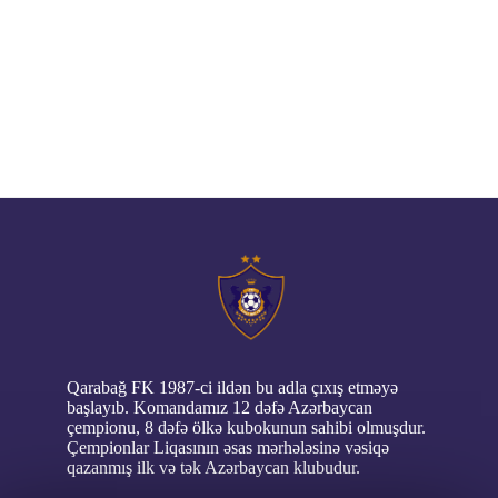
// pop up
Qarabağ FK 1987-ci ildən bu adla çıxış etməyə
başlayıb. Komandamız 12 dəfə Azərbaycan
çempionu, 8 dəfə ölkə kubokunun sahibi olmuşdur.
Çempionlar Liqasının əsas mərhələsinə vəsiqə
qazanmış ilk və tək Azərbaycan klubudur.