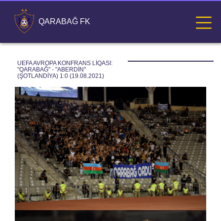
QARABAĞ FK
UEFA AVROPA KONFRANS LİQASI: 
"QARABAĞ" - "ABERDİN" 
(ŞOTLANDİYA) 1:0 (19.08.2021)