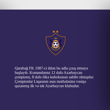
Qarabağ FK 1987-ci ildən bu adla çıxış etməyə
başlayıb. Komandamız 12 dəfə Azərbaycan
çempionu, 8 dəfə ölkə kubokunun sahibi olmuşdur.
Çempionlar Liqasının əsas mərhələsinə vəsiqə
qazanmış ilk və tək Azərbaycan klubudur.