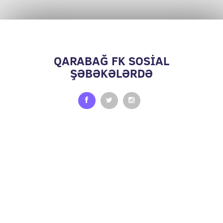
QARABAĞ FK SOSİAL
ŞƏBƏKƏLƏRDƏ