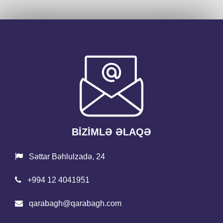
BİZİMLƏ ƏLAQƏ
Səttar Bəhlulzadə, 24
+994 12 4041951
qarabagh@qarabagh.com