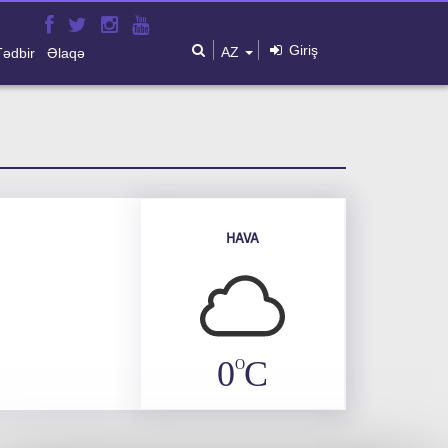
Giriş
AZ
Tədbir
Əlaqə
HAVA
0
C
O