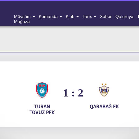
Mövsüm
Komanda
Klub
Tarix
Xəbər
Qalereya
Mağaza
1 : 2
TURAN
QARABAĞ FK
TOVUZ PFK