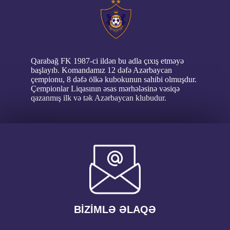
Qarabağ FK 1987-ci ildən bu adla çıxış etməyə
başlayıb. Komandamız 12 dəfə Azərbaycan
çempionu, 8 dəfə ölkə kubokunun sahibi olmuşdur.
Çempionlar Liqasının əsas mərhələsinə vəsiqə
qazanmış ilk və tək Azərbaycan klubudur.
BİZİMLƏ ƏLAQƏ