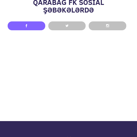
QARABAĞ FK SOSİAL
ŞƏBƏKƏLƏRDƏ
// pop up