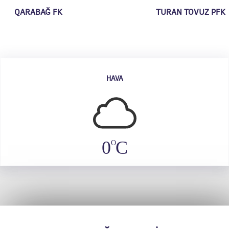
QARABAĞ FK
TURAN TOVUZ PFK
HAVA
0
C
O