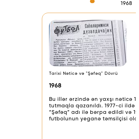
1968
Tarixi Nəticə və "Şəfəq" Dövrü
1968
Bu illər ərzində ən yaxşı nəticə 19
tutmaqla qazanıldı. 1977-ci ild
“Şəfəq” adı ilə bərpa edildi və 
futbolunun yeganə təmsilçisi old