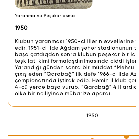
Yaranma və Peşəkarlaşma
1950
Klubun yaranması 1950-ci illərin əvvəllərinə 
edir. 1951-ci ildə Ağdam şəhər stadionunun tik
başa çatdıqdan sonra klubun peşəkar bir id
təşkilatı kimi formalaşdırılmasında ciddi işlər
Yarandığı gündən sonra bir müddət “Məhsul” 
çıxış edən “Qarabağ” ilk dəfə 1966-cı ildə A
çempionatında iştirak edib. Həmin il klub çe
4-cü yerdə başa vurub. “Qarabağ” 4 il ardıcı
ölkə birinciliyində mübarizə apardı.
1950