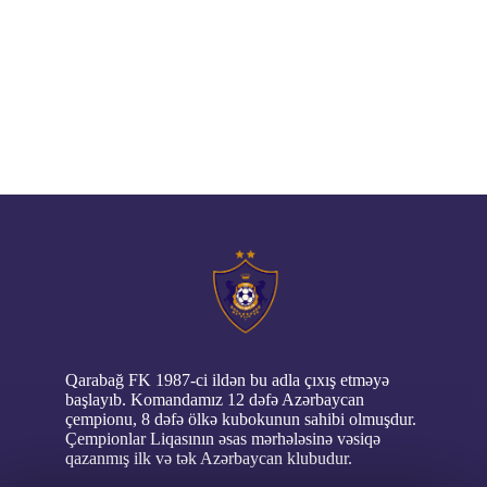
// pop up
Qarabağ FK 1987-ci ildən bu adla çıxış etməyə
başlayıb. Komandamız 12 dəfə Azərbaycan
çempionu, 8 dəfə ölkə kubokunun sahibi olmuşdur.
Çempionlar Liqasının əsas mərhələsinə vəsiqə
qazanmış ilk və tək Azərbaycan klubudur.