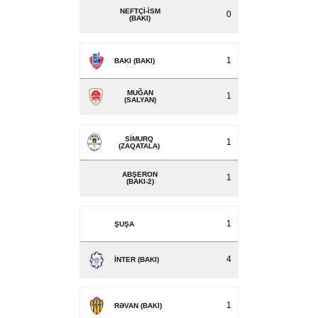
NEFTÇI-İSM
0
(BAKI)
1
BAKI (BAKI)
MUĞAN
1
(SALYAN)
SIMURQ
1
(ZAQATALA)
ABŞERON
1
(BAKI-2)
1
ŞUŞA
4
İNTER (BAKI)
1
RƏVAN (BAKI)