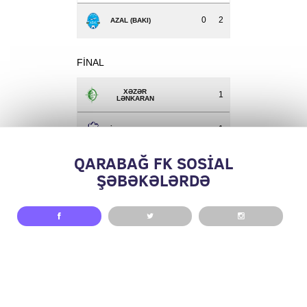
0
2
AZAL (BAKI)
FINAL
XƏZƏR
1
LƏNKARAN
1
İNTER (BAKI)
QARABAĞ FK SOSİAL
ŞƏBƏKƏLƏRDƏ