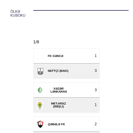
ÖLKƏ 
KUBOKU
1/8
1
FK GƏNCƏ
3
NEFTÇI (BAKI)
XƏZƏR
3
LƏNKARAN
MKT-ARAZ
1
(İMIŞLI)
2
QƏBƏLƏ FK