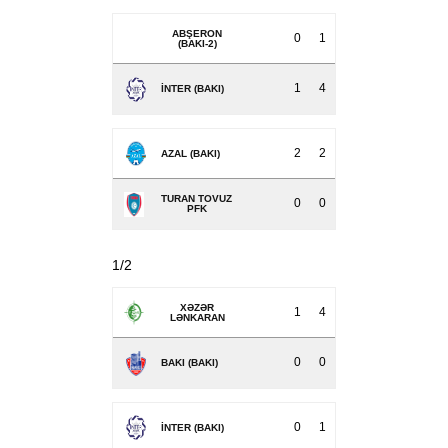
ABŞERON
0
1
(BAKI-2)
1
4
İNTER (BAKI)
2
2
AZAL (BAKI)
TURAN TOVUZ
0
0
PFK
1/2
XƏZƏR
1
4
LƏNKARAN
0
0
BAKI (BAKI)
0
1
İNTER (BAKI)