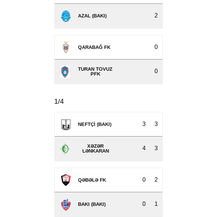
2
AZAL (BAKI)
0
QARABAĞ FK
TURAN TOVUZ
0
PFK
1/4
3
3
NEFTÇI (BAKI)
XƏZƏR
4
3
LƏNKARAN
0
2
QƏBƏLƏ FK
0
1
BAKI (BAKI)