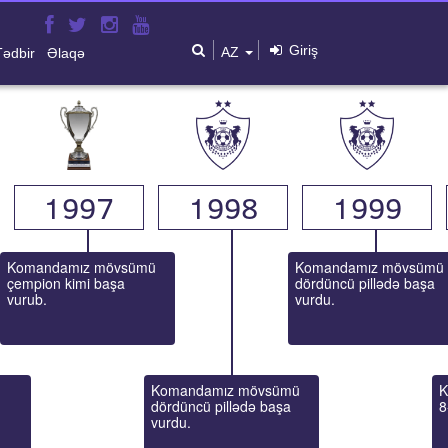
Giriş
AZ
Tədbir
Əlaqə
1997
1998
1999
Komandamız mövsümü 
Komandamız mövsümü 
çempion kimi başa 
dördüncü pillədə başa 
vurub.
vurdu.
Komandamız mövsümü 
K
dördüncü pillədə başa 
8
vurdu.