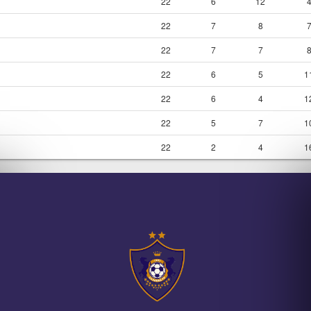
22
6
12
22
7
8
22
7
7
22
6
5
1
22
6
4
1
22
5
7
1
22
2
4
1