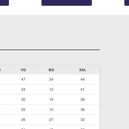
M
VQ
BQ
XAL
6
47
24
44
3
24
12
41
3
30
19
39
4
25
15
36
8
26
27
32