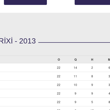
XI - 2013
O
Q
H
22
14
2
22
11
8
22
10
9
22
9
9
22
9
5