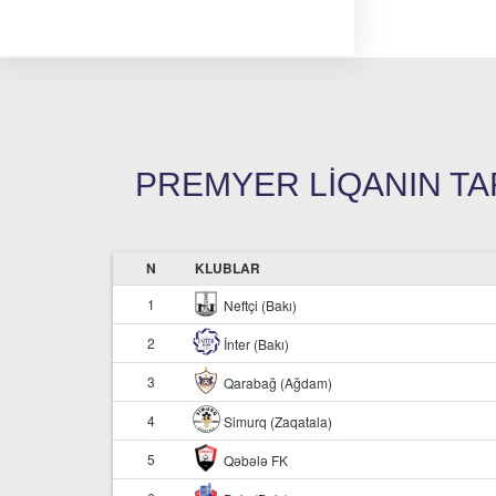
PREMYER LIQANIN TARI
N
KLUBLAR
1
Neftçi (Bakı)
2
İnter (Bakı)
3
Qarabağ (Ağdam)
4
Simurq (Zaqatala)
5
Qəbələ FK