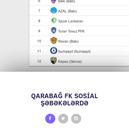
6
Bakı (Bakı)
7
AZAL (Bakı)
8
Xəzər Lənkaran
9
Turan Tovuz PFK
10
Rəvan (Bakı)
11
Sumqayıt (Sumqayıt)
12
Kəpəz (Gəncə)
QARABAĞ FK SOSİAL
ŞƏBƏKƏLƏRDƏ