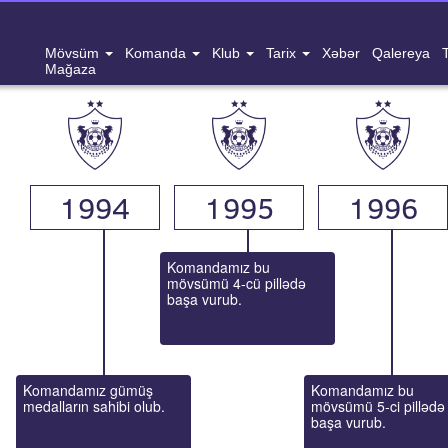
Mövsüm
Komanda
Klub
Tarix
Xəbər
Qalereya
Mağaza
1994
1995
1996
Komandamız bu 
mövsümü 4-cü pillədə 
başa vurub.
Komandamız gümüş 
Komandamız bu 
medalların sahibi olub.
mövsümü 5-ci pillədə 
başa vurub.